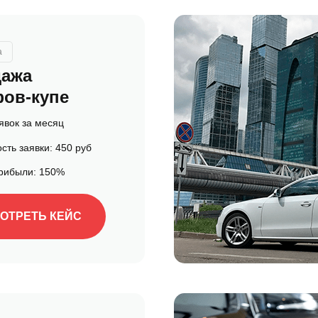
а
ажа
ов-купе
явок за месяц
сть заявки: 450 руб
прибыли: 150%
ОТРЕТЬ КЕЙС