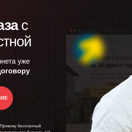
аза
с
стной
рнета уже
договору
НИЕ
Провожу бесплатный