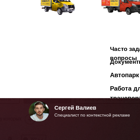
Часто за
вопросы
Документ
Автопарк
Работа д
транспор
Сергей Валиев
Специалист по контекстной рекламе