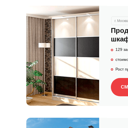
г. Москв
Прод
шкаф
129 за
стоимо
Рост 
СМ