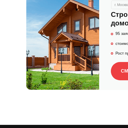
г. Москв
Стро
домо
95 зая
стоимо
Рост 
СМ