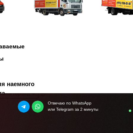
даваемые
ы
ля наемного
та
Отвечаю по WhatsApp
или Telegram за 2 минуты